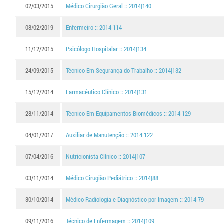
02/03/2015
Médico Cirurgião Geral :: 2014|140
08/02/2019
Enfermeiro :: 2014|114
11/12/2015
Psicólogo Hospitalar :: 2014|134
24/09/2015
Técnico Em Segurança do Trabalho :: 2014|132
15/12/2014
Farmacêutico Clínico :: 2014|131
28/11/2014
Técnico Em Equipamentos Biomédicos :: 2014|129
04/01/2017
Auxiliar de Manutenção :: 2014|122
07/04/2016
Nutricionista Clínico :: 2014|107
03/11/2014
Médico Cirugião Pediátrico :: 2014|88
30/10/2014
Médico Radiologia e Diagnóstico por Imagem :: 2014|79
09/11/2016
Técnico de Enfermagem :: 2014|109