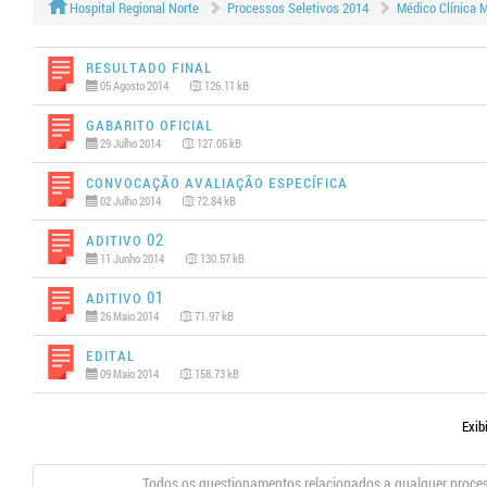
Hospital Regional Norte
Processos Seletivos 2014
Médico Clínica M
Resultado Final
05 Agosto 2014
126.11 kB
Gabarito Oficial
29 Julho 2014
127.05 kB
Convocação Avaliação Específica
02 Julho 2014
72.84 kB
Aditivo 02
11 Junho 2014
130.57 kB
Aditivo 01
26 Maio 2014
71.97 kB
Edital
09 Maio 2014
158.73 kB
Exib
Todos os questionamentos relacionados a qualquer proce