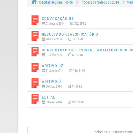
Hospital Regional Norte
Processos Seletivos 2014
Médi
Convocação 01
01 Agosto 2014
382.65 kB
Resultado Classificatório
28 Julho 2014
72.11 kB
Convocação Entrevista e Avaliação Curri
01 Julho 2014
66.95 kB
Aditivo 02
11 Junho 2014
130.54 kB
Aditivo 01
26 Maio 2014
71.97 kB
Edital
09 Maio 2014
152.93 kB
Todos os questionamento