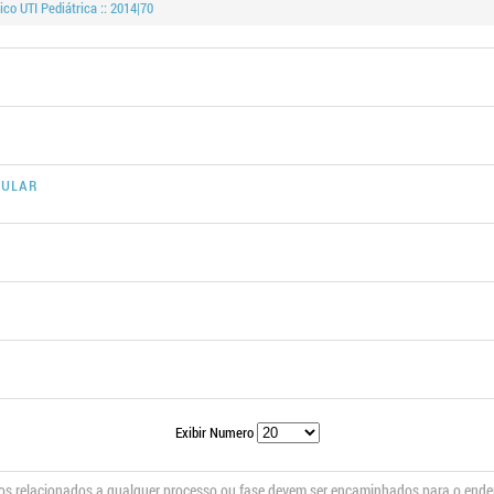
co UTI Pediátrica :: 2014|70
cular
Exibir Numero
s relacionados a qualquer processo ou fase devem ser encaminhados para o end