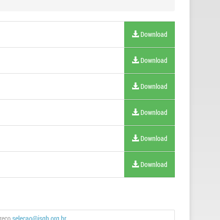
Download
Download
Download
Download
Download
Download
ereço
selecao@isgh.org.br