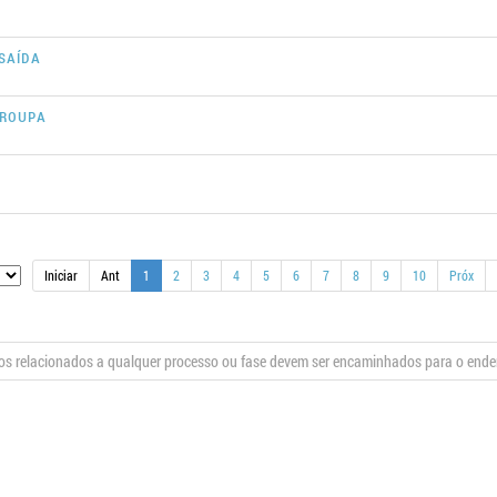
SAÍDA
 ROUPA
Iniciar
Ant
1
2
3
4
5
6
7
8
9
10
Próx
s relacionados a qualquer processo ou fase devem ser encaminhados para o end