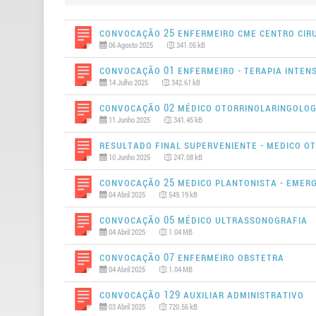
Convocação 25 ENFERMEIRO CME CENTRO CIRU
06 Agosto 2025
341.05 kB
Convocação 01 ENFERMEIRO - TERAPIA INTENS
14 Julho 2025
342.61 kB
Convocação 02 MÉDICO OTORRINOLARINGOLOGIA
11 Junho 2025
341.45 kB
Resultado Final SUPERVENIENTE - MEDICO OT
10 Junho 2025
247.08 kB
Convocação 25 MEDICO PLANTONISTA - EMERG
04 Abril 2025
549.19 kB
Convocação 05 MÉDICO ULTRASSONOGRAFIA
04 Abril 2025
1.04 MB
Convocação 07 ENFERMEIRO OBSTETRA
04 Abril 2025
1.04 MB
Convocação 129 AUXILIAR ADMINISTRATIVO
03 Abril 2025
720.56 kB