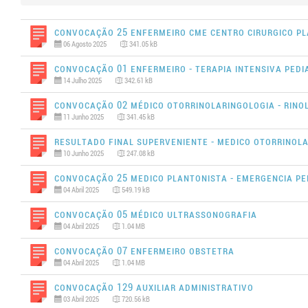
Convocação 25 ENFERMEIRO CME CENTRO CIRURGICO PL
06 Agosto 2025
341.05 kB
Convocação 01 ENFERMEIRO - TERAPIA INTENSIVA PEDIA
14 Julho 2025
342.61 kB
Convocação 02 MÉDICO OTORRINOLARINGOLOGIA - RINOLO
11 Junho 2025
341.45 kB
Resultado Final SUPERVENIENTE - MEDICO OTORRINOLA
10 Junho 2025
247.08 kB
Convocação 25 MEDICO PLANTONISTA - EMERGENCIA PE
04 Abril 2025
549.19 kB
Convocação 05 MÉDICO ULTRASSONOGRAFIA
04 Abril 2025
1.04 MB
Convocação 07 ENFERMEIRO OBSTETRA
04 Abril 2025
1.04 MB
Convocação 129 AUXILIAR ADMINISTRATIVO
03 Abril 2025
720.56 kB