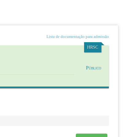
Lista de documentação para admissão
HRSC
Público