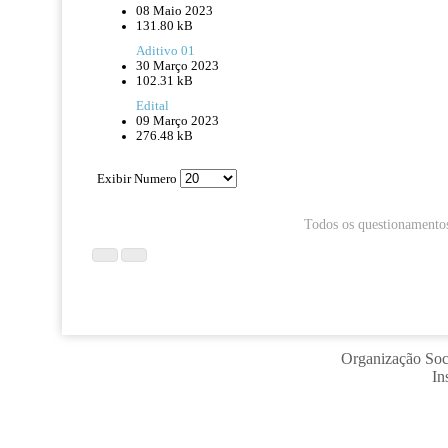
08 Maio 2023
131.80 kB
Aditivo 01
30 Março 2023
102.31 kB
Edital
09 Março 2023
276.48 kB
Exibir Numero
Todos os questionamentos
Organização Soci
In