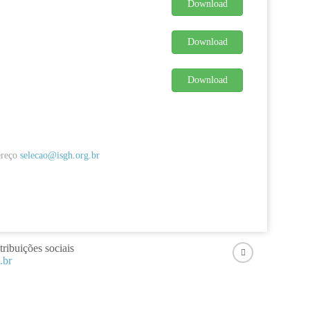
Download
Download
Download
ereço
selecao@isgh.org.br
ribuições sociais
.br