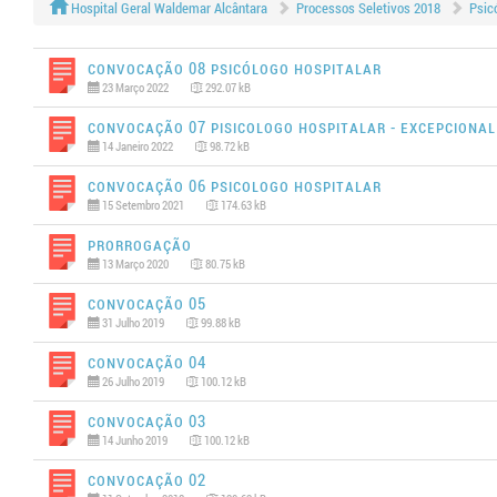
Hospital Geral Waldemar Alcântara
Processos Seletivos 2018
Psicó
Convocação 08 PSICÓLOGO HOSPITALAR
23 Março 2022
292.07 kB
Convocação 07 PISICOLOGO HOSPITALAR - EXCEPCIONAL
14 Janeiro 2022
98.72 kB
Convocação 06 PSICOLOGO HOSPITALAR
15 Setembro 2021
174.63 kB
Prorrogação
13 Março 2020
80.75 kB
Convocação 05
31 Julho 2019
99.88 kB
Convocação 04
26 Julho 2019
100.12 kB
Convocação 03
14 Junho 2019
100.12 kB
Convocação 02