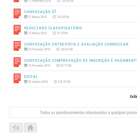
11 Setembro 2018
120.62 kB
Convocação 01
21 Março 2018
120.42 kB
Resultado Classificatório
16 Março 2018
79.79 kB
Convocação Entrevista e Avaliação Curricular
23 Fevereiro 2018
138.47 kB
Convocação Comprovação de Inscrição e Pagament
15 Fevereiro 2018
92.77 kB
Edital
30 Janeiro 2018
218.97 kB
Exib
Todos os questionamentos relacionados a qualquer proce