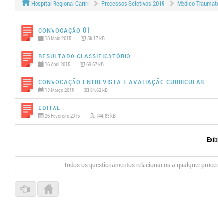
Hospital Regional Cariri
Processos Seletivos 2015
Médico Traumato 
Convocação 01
18 Maio 2015
58.17 kB
Resultado Classificatório
16 Abril 2015
69.67 kB
Convocação Entrevista e Avaliação Curricular
13 Março 2015
64.62 kB
Edital
26 Fevereiro 2015
144.83 kB
Exib
Todos os questionamentos relacionados a qualquer proce