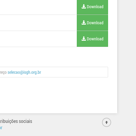
Download
Download
Download
ereço
selecao@isgh.org.br
ribuições sociais
br