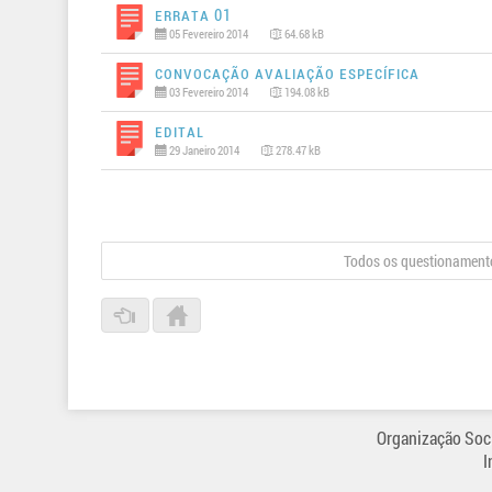
Errata 01
05 Fevereiro 2014
64.68 kB
Convocação Avaliação Específica
03 Fevereiro 2014
194.08 kB
Edital
29 Janeiro 2014
278.47 kB
Todos os questionamento
Organização Soci
I