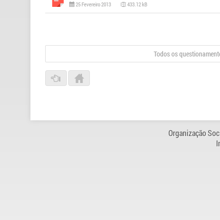
25 Fevereiro 2013
433.12 kB
Todos os questionamento
Organização Soci
I