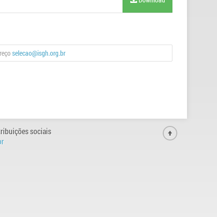
ereço
selecao@isgh.org.br
ribuições sociais
br