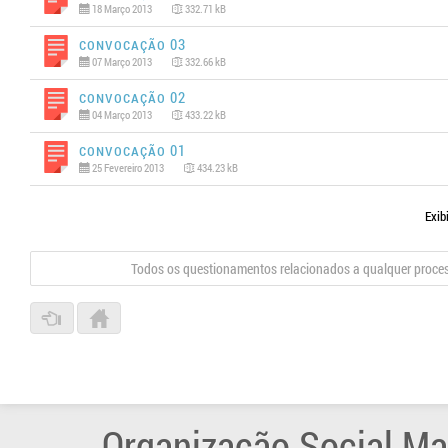
18 Março 2013
332.71 kB
Convocação 03
07 Março 2013
332.66 kB
Convocação 02
04 Março 2013
433.22 kB
Convocação 01
25 Fevereiro 2013
434.23 kB
Exib
Todos os questionamentos relacionados a qualquer proce
Organização Social Ma