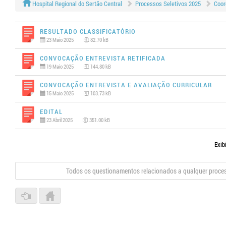
Hospital Regional do Sertão Central
Processos Seletivos 2025
Coor
Resultado Classificatório
23 Maio 2025
82.70 kB
Convocação Entrevista Retificada
19 Maio 2025
144.80 kB
Convocação Entrevista e Avaliação Curricular
15 Maio 2025
103.73 kB
Edital
23 Abril 2025
351.00 kB
Exib
Todos os questionamentos relacionados a qualquer proce