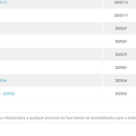
5|112
2025|112
2025|111
7
2025|97
2025|07
2025|73
2025I01
25I34
2025I34
:: 2025I32
2025I32
s relacionados a qualquer processo ou fase devem ser encaminhados para o end