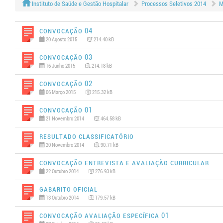
Instituto de Saúde e Gestão Hospitalar
Processos Seletivos 2014
M
Convocação 04
20 Agosto 2015
214.40 kB
Convocação 03
16 Junho 2015
214.18 kB
Convocação 02
06 Março 2015
215.32 kB
Convocação 01
21 Novembro 2014
464.58 kB
Resultado Classificatório
20 Novembro 2014
90.71 kB
Convocação Entrevista e Avaliação Curricular
22 Outubro 2014
276.93 kB
Gabarito Oficial
13 Outubro 2014
179.57 kB
Convocação Avaliação Específica 01