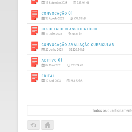
11 Setembro 2023
731.94 kB
Convocação 01
30 Agosto 2023
731.53 kB
Resultado Classificatório
10 Julho 2023
80.31 kB
Convocação Avaliação Curricular
20 Junho 2023
220.74 kB
Aditivo 01
02 Maio 2023
223.24 kB
Edital
12 Abril 2023
283.52 kB
Todos os questionamento