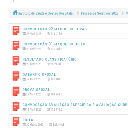
Instituto de Saúde e Gestão Hospitalar
Processos Seletivos 2023
M
Convocação 02 MAQUEIRO - UPAS
25 Abril 2023
714.01 kB
Convocação 01 MAQUEIRO- HELV
20 Abril 2023
715.08 kB
Resultado Classificatório
20 Abril 2023
95.21 kB
Gabarito Oficial
17 Abril 2023
101.18 kB
Prova Oficial
17 Abril 2023
108.94 kB
Convocação Avaliação Específica e Avaliação Curri
11 Abril 2023
112.71 kB
Edital
30 Março 2023
327.41 kB