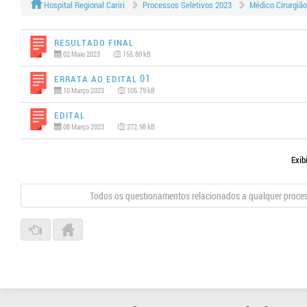
Hospital Regional Cariri
Processos Seletivos 2023
Médico Cirurgião
Resultado Final
02 Maio 2023
155.80 kB
Errata ao Edital 01
10 Março 2023
105.79 kB
Edital
08 Março 2023
272.98 kB
Exib
Todos os questionamentos relacionados a qualquer proce