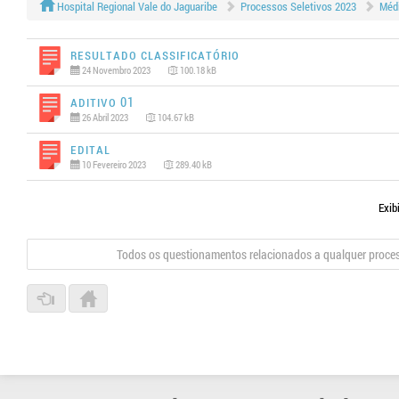
Hospital Regional Vale do Jaguaribe
Processos Seletivos 2023
Médi
Resultado Classificatório
24 Novembro 2023
100.18 kB
Aditivo 01
26 Abril 2023
104.67 kB
Edital
10 Fevereiro 2023
289.40 kB
Exib
Todos os questionamentos relacionados a qualquer proce