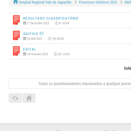
Hospital Regional Vale do Jaguaribe
Processos Seletivos 2023
Médi
Resultado Classificatório
27 Dezembro 2023
81.60 kB
Aditivo 01
26 Abril 2023
104.68 kB
Edital
10 Fevereiro 2023
287.24 kB
Exib
Todos os questionamentos relacionados a qualquer proce