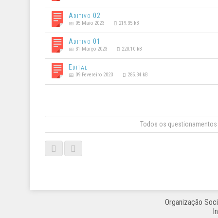
Aditivo 02
05 Maio 2023
219.35 kB
Aditivo 01
31 Março 2023
220.10 kB
Edital
09 Fevereiro 2023
285.34 kB
Todos os questionamentos 
Organização Soci
I