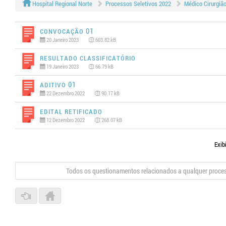
Hospital Regional Norte
Processos Seletivos 2022
Médico Cirurgião
Convocação 01
20 Janeiro 2023
603.82 kB
Resultado Classificatório
19 Janeiro 2023
66.79 kB
Aditivo 01
22 Dezembro 2022
90.17 kB
Edital RETIFICADO
12 Dezembro 2022
268.07 kB
Exib
Todos os questionamentos relacionados a qualquer proce