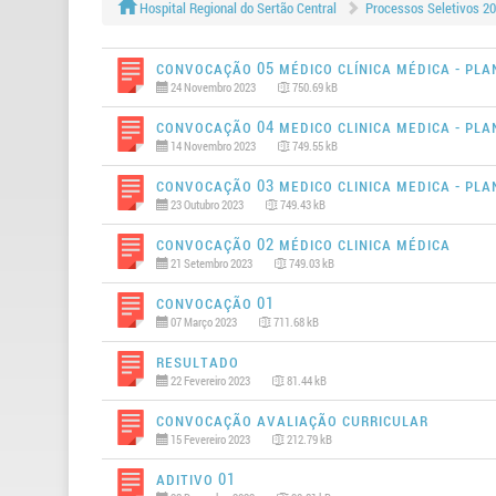
Hospital Regional do Sertão Central
Processos Seletivos 2
Convocação 05 MÉDICO CLÍNICA MÉDICA - PL
24 Novembro 2023
750.69 kB
Convocação 04 MEDICO CLINICA MEDICA - PL
14 Novembro 2023
749.55 kB
Convocação 03 MEDICO CLINICA MEDICA - PL
23 Outubro 2023
749.43 kB
Convocação 02 MÉDICO CLINICA MÉDICA
21 Setembro 2023
749.03 kB
Convocação 01
07 Março 2023
711.68 kB
Resultado
22 Fevereiro 2023
81.44 kB
Convocação Avaliação Curricular
15 Fevereiro 2023
212.79 kB
Aditivo 01