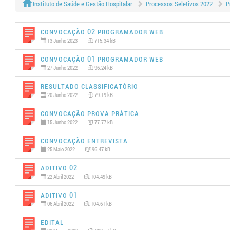
Instituto de Saúde e Gestão Hospitalar
Processos Seletivos 2022
P
Convocação 02 PROGRAMADOR WEB
13 Junho 2023
715.34 kB
Convocação 01 PROGRAMADOR WEB
27 Junho 2022
96.24 kB
Resultado Classificatório
20 Junho 2022
79.19 kB
Convocação Prova Prática
15 Junho 2022
77.77 kB
Convocação Entrevista
25 Maio 2022
96.47 kB
Aditivo 02
22 Abril 2022
104.49 kB
Aditivo 01
06 Abril 2022
104.61 kB
Edital