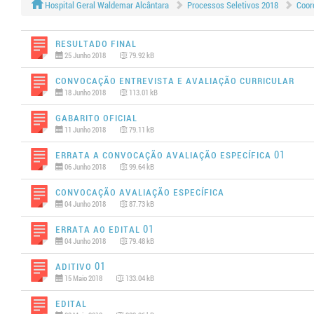
Hospital Geral Waldemar Alcântara
Processos Seletivos 2018
Coor
Resultado Final
25 Junho 2018
79.92 kB
Convocação Entrevista e Avaliação Curricular
18 Junho 2018
113.01 kB
Gabarito Oficial
11 Junho 2018
79.11 kB
Errata a Convocação Avaliação Específica 01
06 Junho 2018
99.64 kB
Convocação Avaliação Específica
04 Junho 2018
87.73 kB
Errata ao Edital 01
04 Junho 2018
79.48 kB
Aditivo 01
15 Maio 2018
133.04 kB
Edital